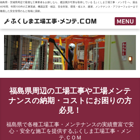
福島県・茨城県周辺で最適な工事業者をお探しなら、建設業許可票を取得している【ふくしま工場工事・メンテ】へ。過去
40年間、年間100件の工事実績。機器設置・移設、安全対策、環境・省エネ、建屋、メンテナンス・アフターフォローまで
徹底した安全管理のもと地域に貢献。
福島県周辺の工場工事や工場メンテ
ナンスの納期・コストにお困りの方
必見！
福島県で各種工場工事・メンテナンスの実績豊富で安
心・安全な施工を提供するふくしま工場工事・メン
テ.ＣＯＭ