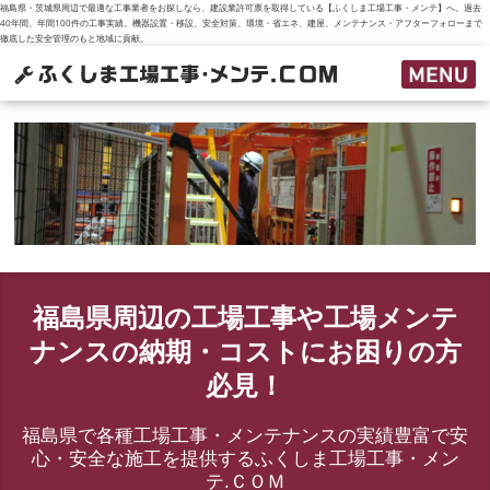
福島県・茨城県周辺で最適な工事業者をお探しなら、建設業許可票を取得している【ふくしま工場工事・メンテ】へ。過去
40年間、年間100件の工事実績。機器設置・移設、安全対策、環境・省エネ、建屋、メンテナンス・アフターフォローまで
徹底した安全管理のもと地域に貢献。
福島県周辺の工場工事や工場メンテ
ナンスの納期・コストにお困りの方
必見！
福島県で各種工場工事・メンテナンスの実績豊富で安
心・安全な施工を提供するふくしま工場工事・メン
テ.ＣＯＭ