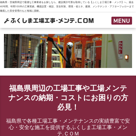
福島県・茨城県周辺で最適な工事業者をお探しなら、建設業許可票を取得している【ふくしま工場工事・メンテ】へ。過去
40年間、年間100件の工事実績。機器設置・移設、安全対策、環境・省エネ、建屋、メンテナンス・アフターフォローまで
徹底した安全管理のもと地域に貢献。
福島県周辺の工場工事や工場メンテ
ナンスの納期・コストにお困りの方
必見！
福島県で各種工場工事・メンテナンスの実績豊富で安
心・安全な施工を提供するふくしま工場工事・メン
テ.ＣＯＭ