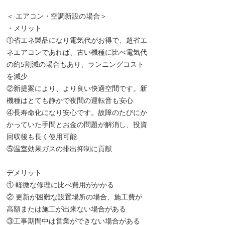
＜ エアコン・空調新設の場合＞
・メリット
①省エネ製品になり電気代がお得で、超省エ
ネエアコンであれば、古い機種に比べ電気代
の約5割減の場合もあり、ランニングコスト
を減少
②新提案により、より良い快適空間です。新
機種はとても静かで夜間の運転音も安心
④長寿命化になり安心です。故障のたびにか
かっていた手間とお金の問題が解消し、投資
回収後も長く使用可能
⑤温室効果ガスの排出抑制に貢献
デメリット
① 軽微な修理に比べ費用がかかる
② 更新が困難な設置場所の場合、施工費が
高額または施工が出来ない場合がある
③工事期間中は営業ができない場合がある